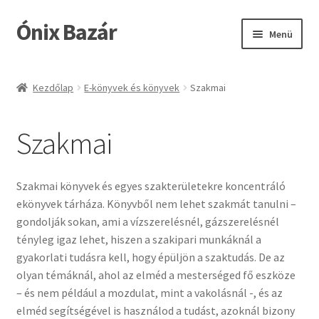
Ónix Bazár
Ugrás
Kilépés
Menü
a
a
navigációhoz
tartalomba
Üzlet
Kezdőlap
E-könyvek és könyvek
Szakmai
Segítség az oldal használatához
Szakmai
Fiókom
Kosár
Szakmai könyvek és egyes szakterületekre koncentráló
ekönyvek tárháza. Könyvből nem lehet szakmát tanulni –
ÁSZF
gondolják sokan, ami a vízszerelésnél, gázszerelésnél
tényleg igaz lehet, hiszen a szakipari munkáknál a
Blog
gyakorlati tudásra kell, hogy épüljön a szaktudás. De az
olyan témáknál, ahol az elméd a mesterséged fő eszköze
– és nem például a mozdulat, mint a vakolásnál -, és az
elméd segítségével is használod a tudást, azoknál bizony