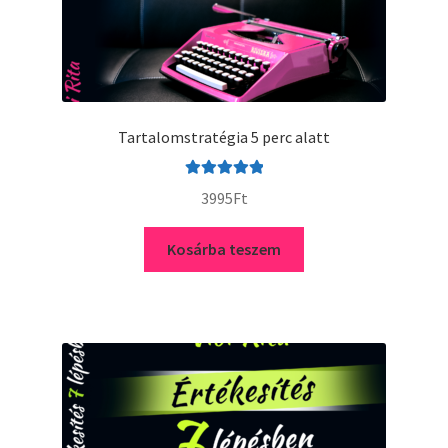
Tartalomstratégia 5 perc alatt
Értékelés:
3995
Ft
5.00
/ 5
Kosárba teszem