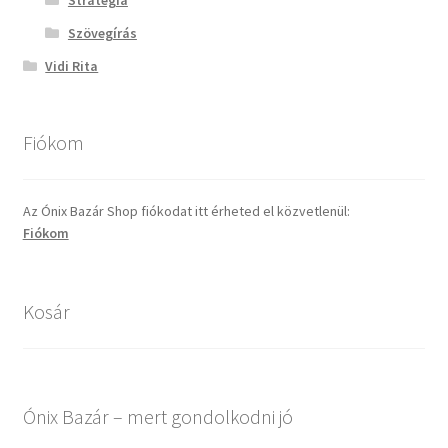
Szövegírás
Vidi Rita
Fiókom
Az Ónix Bazár Shop fiókodat itt érheted el közvetlenül:
Fiókom
Kosár
Ónix Bazár – mert gondolkodni jó