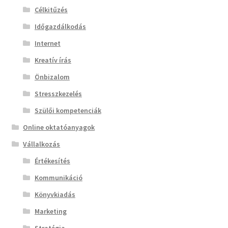
Célkitűzés
Időgazdálkodás
Internet
Kreatív írás
Önbizalom
Stresszkezelés
Szülői kompetenciák
Online oktatóanyagok
Vállalkozás
Értékesítés
Kommunikáció
Könyvkiadás
Marketing
Stratégia