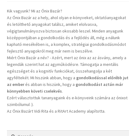
Kik vagyunk? Mi az Ónix Bazár?
Az Ónix Bazár az a hely, ahol olyan e-könyveket, oktatóanyagokat
és letölthető anyagokat találsz, amiket elolvasva,
végigtanulmányozva biztosan okosabb leszel. Minden anyagunk
középpontjában a gondolkodás és a fejlődés áll, még a nálunk
kapható mesékében is, a komplex, stratégiai gondolkodásmódot
fejlesztő anyagokról meg már nem is beszélve.
Miért Ónix Bazár a név? - Azért, mert az ónix az az ásvány, amely a
legendák szerint hat az agyműködésre. Támogatja a mentális
egészséget és a kognitív funkciókat, összehangolja a két
agyféltekét. Mi hiszünk abban, hogy a
gondolkodással előrébb jut
az ember
és abban is hiszünk, hogy a
gondolkodást aztán már
könnyebben követi cselekvés
.
Ezért választottuk tananyagaink és e-könyveink számára az ónixot
szimbólumul :).
Az Ónix Bazárt Vidi Rita és a RitArt Academy alapította.
Keresés: